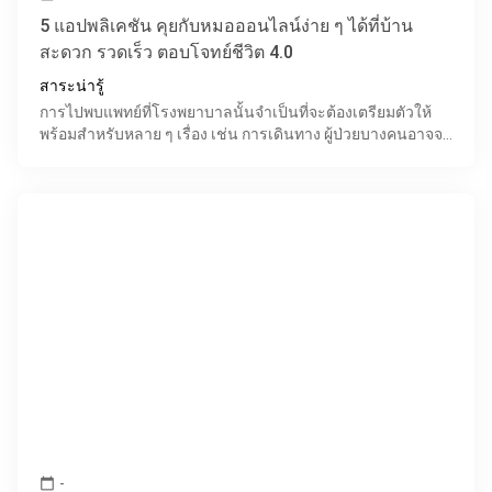
5 แอปพลิเคชัน คุยกับหมอออนไลน์ง่าย ๆ ได้ที่บ้าน
สะดวก รวดเร็ว ตอบโจทย์ชีวิต 4.0
สาระน่ารู้
การไปพบแพทย์ที่โรงพยาบาลนั้นจำเป็นที่จะต้องเตรียมตัวให้
พร้อมสำหรับหลาย ๆ เรื่อง เช่น การเดินทาง ผู้ป่วยบางคนอาจจะ
มีที่พักอาศัยที่อยู่ห่างไกลจากโรงพยาบาล บางคนอา
-
calendar_today