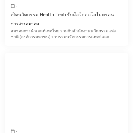
-
calendar_today
เปิดนวัตกรรม Health Tech รับมือวิกฤตโอไมครอน
ข่าวสารสมาคม
สมาคมการค้าเฮลท์เทคไทย ร่วมกับสำนักงานนวัตกรรมแห่ง
ชาติ (องค์การมหาชน) รวบรวมนวัตกรรมการแพทย์และ
สุขภาพ ช่วยผู้ป่วยและสถานพยาบาลรับมือวิกฤตการแพร่
ระบาดของโควิดระล
-
calendar_today