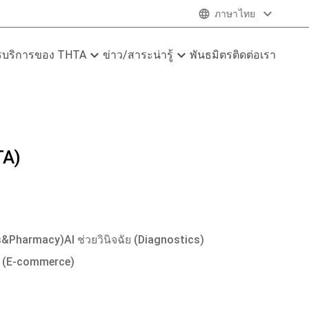
expand_more
language
ภาษาไทย
expand_more
expand_more
ร
บริการของ THTA
ข่าว/สาระน่ารู้
พันธมิตร
ติดต่อเรา
TA)
cs&Pharmacy)
AI ช่วยวินิจฉัย (Diagnostics)
ซ (E-commerce)